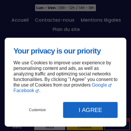
Lun - Ven :
09h - 12h / 14h - 18h
Accueil
Contactez-nous
Mentions légales
Plan du site
Your privacy is our priority
We use Cookies to improve user experience by
Haut de page
personalising content and ads, as well as
analyzing traffic and optimizing social networks
functionalities. By clicking "I Agree" you consent to
the use of Cookies from our providers
Google
Facebook
.
I AGREE
Customize
Menu
Infos
Contact