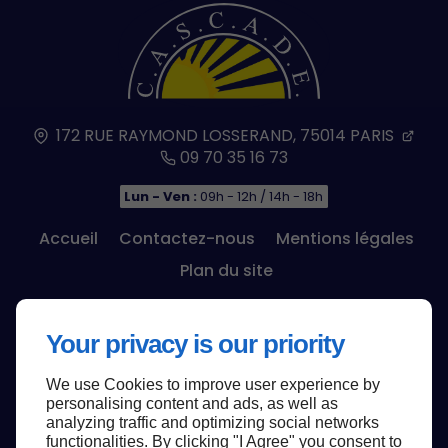
172 RUE RAYMOND LOSSERAND,
75014
PARIS
09 70 35 16 73
Lun - Ven :
09h - 12h / 14h - 18h
Accueil
Contactez-nous
Mentions légales
Plan du site
Your privacy is our priority
We use Cookies to improve user experience by
Haut de page
personalising content and ads, as well as
analyzing traffic and optimizing social networks
functionalities. By clicking "I Agree" you consent to